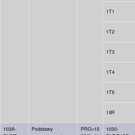
1T1
1T2
1T3
1T4
1T5
1IIR
103A-
Podstawy
PRO=15
1030-