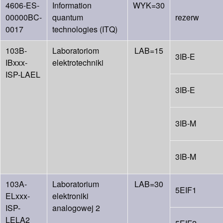
4606-ES-
Information
WYK=30
00000BC-
quantum
rezerw
0017
technologies (ITQ)
103B-
Laboratoriom
LAB=15
3IB-E
IBxxx-
elektrotechniki
ISP-LAEL
3IB-E
3IB-M
3IB-M
103A-
Laboratorium
LAB=30
5EIF1
ELxxx-
elektroniki
ISP-
analogowej 2
LELA2