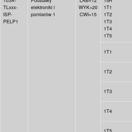
103A-
Podstawy
LAB=12
1IIR
TLxxx-
elektroniki i
WYK=20
1T1
ISP-
pomiarów 1
CWI=15
1T2
PELP1
1T3
1T4
1T5
1T1
1T2
1T3
1T4
1T5