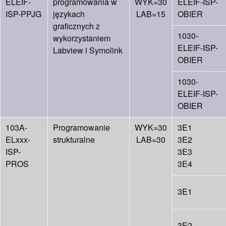
ELEIF-
programowania w
WYK=30
ELEIF-ISP-
ISP-PPJG
językach
LAB=15
OBIER
graficznych z
1030-
wykorzystaniem
ELEIF-ISP-
Labview i Symolink
OBIER
1030-
ELEIF-ISP-
OBIER
103A-
Programowanie
WYK=30
3E1
ELxxx-
strukturalne
LAB=30
3E2
ISP-
3E3
PROS
3E4
3E1
3E2