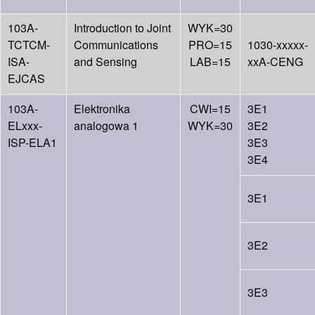
103A-
Introduction to Joint
WYK=30
TCTCM-
Communications
PRO=15
1030-xxxxx-
ISA-
and Sensing
LAB=15
xxA-CENG
EJCAS
103A-
Elektronika
CWI=15
3E1
ELxxx-
analogowa 1
WYK=30
3E2
ISP-ELA1
3E3
3E4
3E1
3E2
3E3