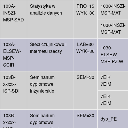
103A-
Statystyka w
PRO=15
1030-INSZI-
INSZI-
analizie danych
WYK=30
MSP-MAT
MSP-SAD
1030-INSZI-
MSP-MAT
103A-
Sieci czujnikowe i
LAB=30
1030-
ELSEW-
internetu rzeczy
WYK=30
ELSEW-
MSP-
MSP-PZ.W
SCIR
103B-
Seminarium
SEM=30
7EIK
xxxxx-
dyplomowe
7EIM
ISP-SDI
inżynierskie
7EIK
7EIM
103B-
Seminarium
SEM=30
dyp_PE
xxxxx-
dyplomowe