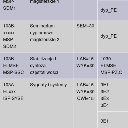
MSP-
magisterskie 1
SDM1
dyp_PE
103B-
Seminarium
SEM=30
xxxxx-
dyplomowe
dyp_PE
MSP-
magisterskie 2
SDM2
103B-
Stabilizacja I
LAB=15
1030-
ELMSE-
synteza
WYK=30
ELMSE-
MSP-SSC
częstotliwości
MSP-PZ.O
103A-
Sygnały i systemy
LAB=15
3E1
ELxxx-
WYK=30
3E2
ISP-SYSE
CWI=15
3E3
3E4
3E1