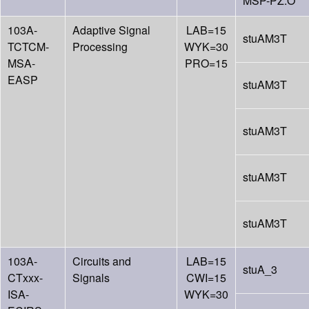
MSP-PZ.O
103A-
Adaptive Signal
LAB=15
stuAM3T
TCTCM-
Processing
WYK=30
MSA-
PRO=15
EASP
stuAM3T
stuAM3T
stuAM3T
stuAM3T
103A-
Circuits and
LAB=15
stuA_3
CTxxx-
Signals
CWI=15
ISA-
WYK=30