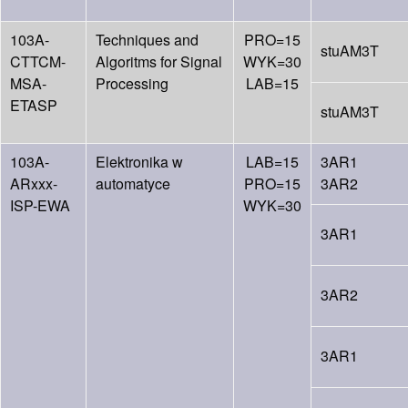
103A-
Techniques and
PRO=15
stuAM3T
CTTCM-
Algoritms for Signal
WYK=30
MSA-
Processing
LAB=15
ETASP
stuAM3T
103A-
Elektronika w
LAB=15
3AR1
ARxxx-
automatyce
PRO=15
3AR2
ISP-EWA
WYK=30
3AR1
3AR2
3AR1