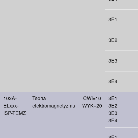
3E1
3E2
3E3
3E4
103A-
Teoria
CWI=10
3E1
ELxxx-
elektromagnetyzmu
WYK=20
3E2
ISP-TEMZ
3E3
3E4
3E1