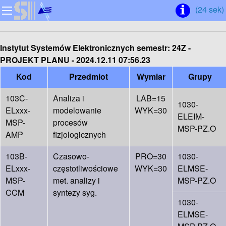
(23 sek)
Instytut Systemów Elektronicznych
semestr: 24Z -
PROJEKT PLANU - 2024.12.11 07:56.23
Kod
Przedmiot
Wymiar
Grupy
103C-
Analiza i
LAB=15
1030-
ELxxx-
modelowanie
WYK=30
ELEIM-
MSP-
procesów
MSP-PZ.O
AMP
fizjologicznych
103B-
Czasowo-
PRO=30
1030-
ELxxx-
częstotliwościowe
WYK=30
ELMSE-
MSP-
met. analizy i
MSP-PZ.O
CCM
syntezy syg.
1030-
ELMSE-