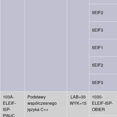
5EIF2
5EIF3
5EIF1
5EIF2
5EIF3
103A-
Podstawy
LAB=30
1030-
ELEIF-
współczesnego
WYK=15
ELEIF-ISP-
ISP-
języka C++
OBIER
PWJC