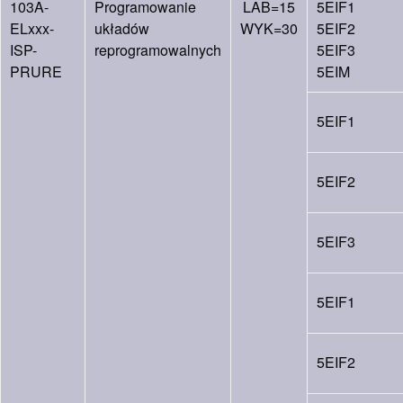
103A-
Programowanie
LAB=15
5EIF1
ELxxx-
układów
WYK=30
5EIF2
ISP-
reprogramowalnych
5EIF3
PRURE
5EIM
5EIF1
5EIF2
5EIF3
5EIF1
5EIF2