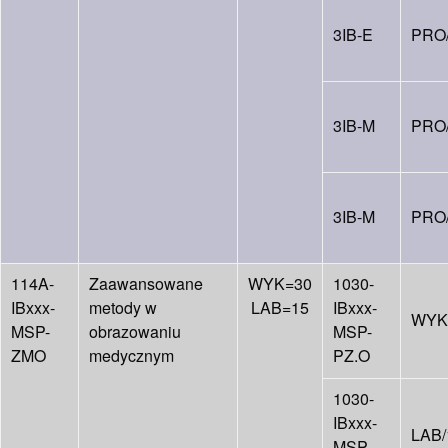
3IB-E
PRO
3IB-M
PRO
3IB-M
PRO
114A-
Zaawansowane
WYK=30
1030-
IBxxx-
metody w
LAB=15
IBxxx-
WYK
MSP-
obrazowaniu
MSP-
ZMO
medycznym
PZ.O
1030-
IBxxx-
LAB/
MSP-