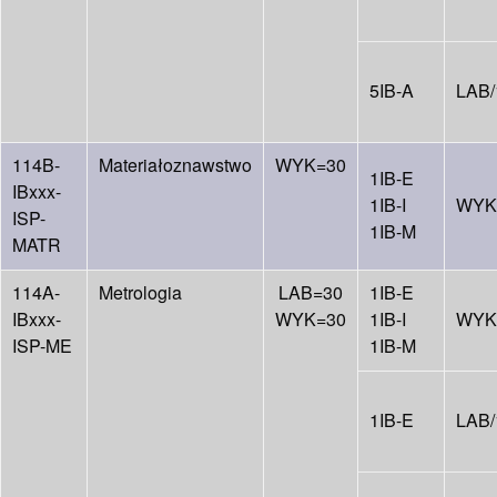
5IB-A
LAB/
114B-
Materiałoznawstwo
WYK=30
1IB-E
IBxxx-
1IB-I
WYK
ISP-
1IB-M
MATR
114A-
Metrologia
LAB=30
1IB-E
IBxxx-
WYK=30
1IB-I
WYK
ISP-ME
1IB-M
1IB-E
LAB/