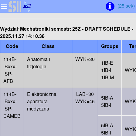
(25 sek)
Wydział Mechatroniki
semestr: 25Z - DRAFT SCHEDULE -
2025.11.27 14:10.38
Code
Class
Groups
Te
114B-
Anatomia i
WYK=30
1IB-E
IBxxx-
fizjologia
1IB-I
WYK
ISP-
1IB-M
AFB
114B-
Elektroniczna
LAB=30
5IB-A
IBxxx-
aparatura
WYK=45
WYK
5IB-I
ISP-
medyczna
EAMEB
5IB-A
WYK
5IB-I