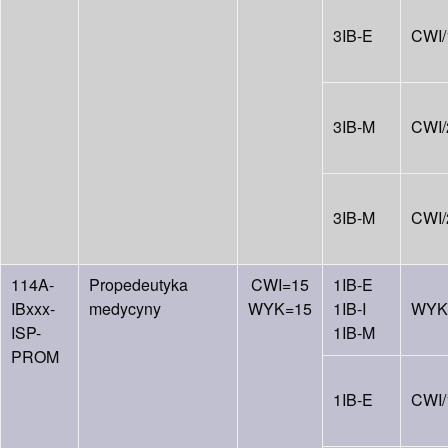
3IB-E
CWI/
3IB-M
CWI/
3IB-M
CWI/
114A-
Propedeutyka
CWI=15
1IB-E
IBxxx-
medycyny
WYK=15
1IB-I
WYK
ISP-
1IB-M
PROM
1IB-E
CWI/