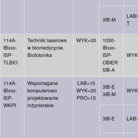
LAB/
3IB-M
T
114A-
Techniki laserowe
WYK=30
1030-
IBxxx-
w biomedycynie.
IBxxx-
ISP-
Biofotonika
ISP-
WYK
TLBIO
OBIER
5IB-A
114A-
Wspomagane
LAB=15
3IB-E
IBxxx-
komputerowo
WYK=30
WYK
3IB-M
ISP-
projektowanie
PRO=15
WKPI
inżynierskie
3IB-E
LAB/