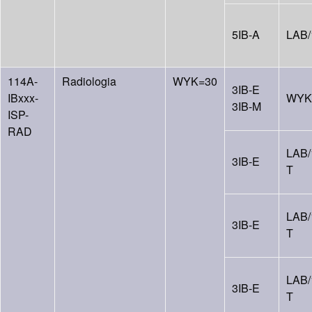
5IB-A
LAB/
114A-
Radiologia
WYK=30
3IB-E
IBxxx-
WYK
3IB-M
ISP-
RAD
LAB/
3IB-E
T
LAB/
3IB-E
T
LAB/
3IB-E
T