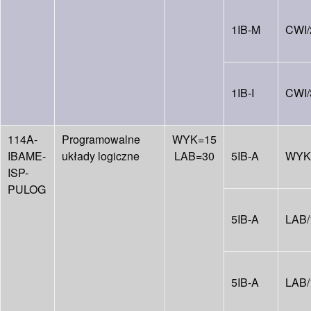
1IB-M
CWI/
1IB-I
CWI/
114A-
Programowalne
WYK=15
IBAME-
układy logiczne
LAB=30
5IB-A
WYK
ISP-
PULOG
5IB-A
LAB/
5IB-A
LAB/