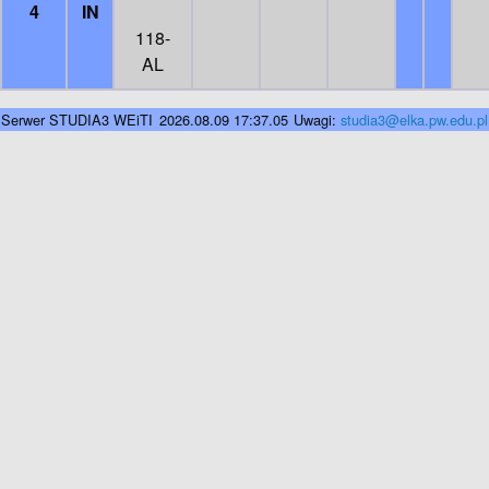
4
IN
118-
AL
Serwer STUDIA3 WEiTI
2026.08.09 17:37.05
Uwagi:
studia3@elka.pw.edu.pl