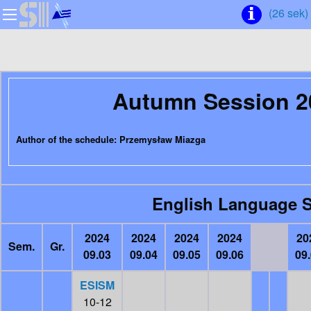
(26 sek)
Autumn Session 2
Author of the schedule: Przemysław Miazga
English Language S
2024
2024
2024
2024
20
Sem.
Gr.
09.03
09.04
09.05
09.06
09
ESISM
10-12